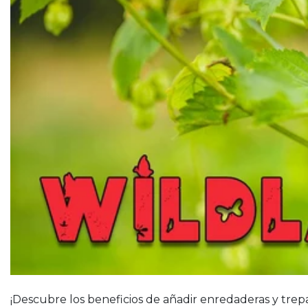
Cubierta vegetal
Arbustos
Menta
Árboles
Enredaderas y trepadoras
Suculentas
¡Descubre los beneficios de añadir enredaderas y trepad