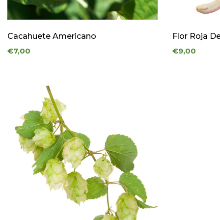
€
10-
Cacahuete Americano
Flor Roja D
20
€7,00
€9,00
€
20-
30
€
30-
40
€
40-
50
€