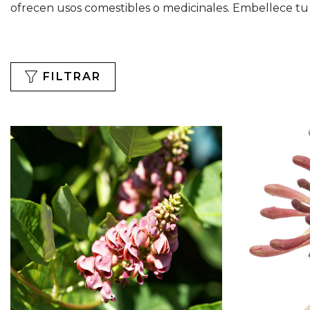
ofrecen usos comestibles o medicinales. Embellece tu 
FILTRAR
Filtro
De
Precio
0-
5
€
5-
10