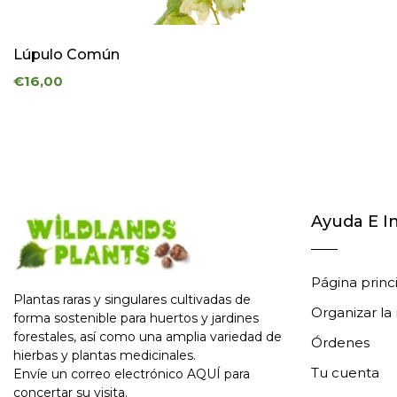
Más
de
Lúpulo Común
50
€16,00
€
Etiquetas
Ayuda E I
Página princ
Plantas raras y singulares cultivadas de
Organizar la
forma sostenible para huertos y jardines
forestales, así como una amplia variedad de
Órdenes
hierbas y plantas medicinales.
Tu cuenta
Envíe un correo electrónico
AQUÍ
para
concertar su visita.