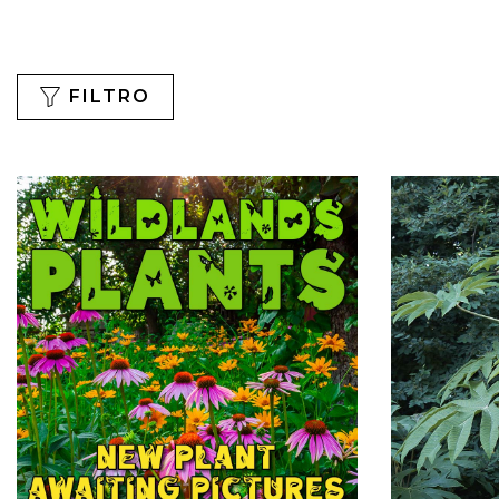
FILTRO
Filtro
De
Preço
€0-
€5
€5-
€10
€10-
€20