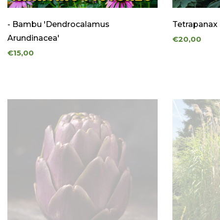
€20-
- Bambu 'Dendrocalamus
Tetrapanax
€30
Arundinacea'
€20,00
€30-
€15,00
€40
€40-
€50
Mais
de
50
euros
Etiquetas