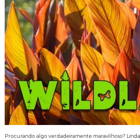
Cobertura vegetal
Arbustos
Balas de menta
Árvores
Trepadeiras e Vinhas
Suculentas
Procurando algo verdadeiramente maravilhoso? Lind