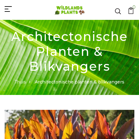
0
Architectonische
Planten &
Blikvangers
Thuis
Architectonische planten & blikvangers