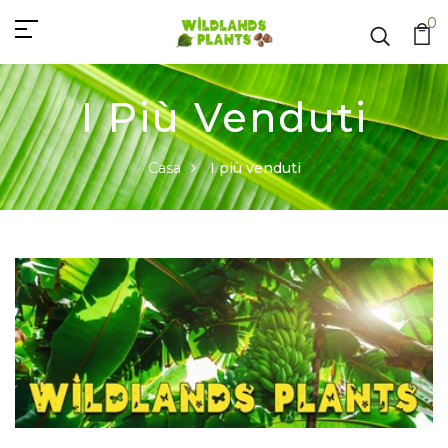
0
I Più Venduti
Casa
I più venduti