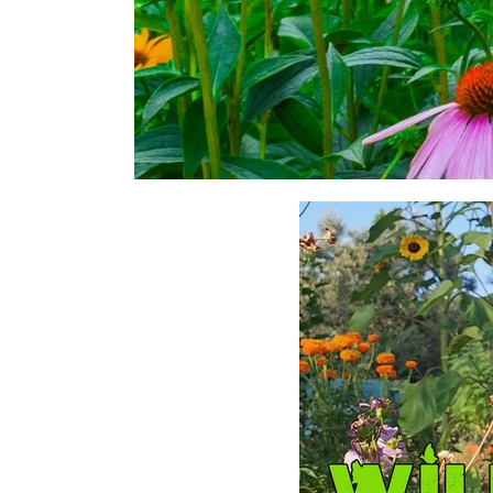
Copertura del terreno
Arbusti
Mentine
Alberi
Viti e rampicanti
Piante succulente