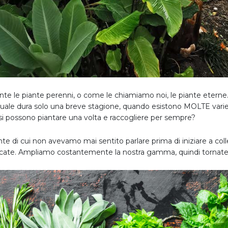
nte le piante perenni, o come le chiamiamo noi, le piante eterne.
uale dura solo una breve stagione, quando esistono MOLTE variet
 si possono piantare una volta e raccogliere per sempre?
e di cui non avevamo mai sentito parlare prima di iniziare a colle
icate. Ampliamo costantemente la nostra gamma, quindi tornate 