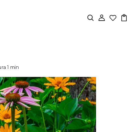
ura
1
min