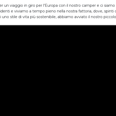
per un viaggio in giro per l'Europa con il nostro camper e ci siamo
denti e viviamo a tempo pieno nella nostra fattoria, dove, spinti 
i uno stile di vita più sostenibile, abbiamo avviato il nostro piccolo