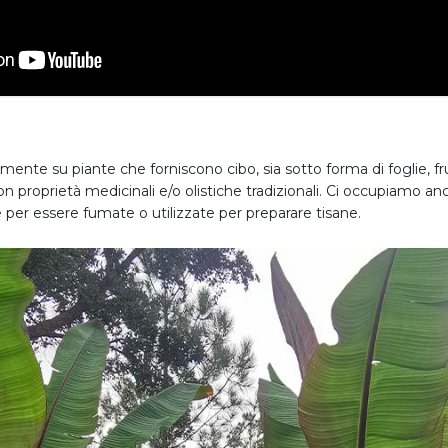
mente su piante che forniscono cibo, sia sotto forma di foglie, fr
on proprietà medicinali e/o olistiche tradizionali. Ci occupiamo a
per essere fumate o utilizzate per preparare tisane.